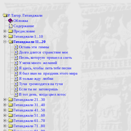
Р. Тагор. Гитанджали
Обложка
Содержание
Предисловие
Гитанджали 1...10
Гитанджали 11...20
Оставь эти гимны
Долго длится странствие мое
Песнь, которую пришел я спеть
У меня много желаний
Я здесь, чтобы петь тебе песни
Я был зван на праздник этого мира
Я только жду любви
Тучи громоздятся на тучи
Если ты не заговоришь
В тот день, когда цвел лотос
Гитанджали 21...30
Гитанджали 31...40
Гитанджали 41...50
Гитанджали 51...60
Гитанджали 61...70
Гитанджали 71...80