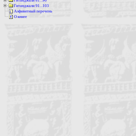
Гитанджали 81...90
Гитанджали 91...103
Алфавитный перечень
О книге