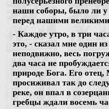
полусерьезного пренебр
наши соборы, было ли у
перед нашими великим
- Каждое утро, в три час
это, - сказал мне один и
неподвижно, весь погру
два часа не пробуждает
природе Бога. Его отец,
просиживал так до след
реке, он впал в созерца
гребцы ждали восемь ча