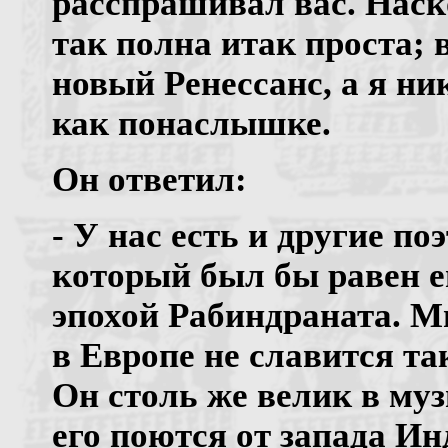
расспрашивал вас. Наск
так полна итак проста; 
новый Ренессанс, а я ни
как понаслышке.
Он ответил:
- У нас есть и другие по
который был бы равен 
эпохой Рабиндраната. Мн
в Европе не славится так
Он столь же велик в муз
его поются от запада Ин