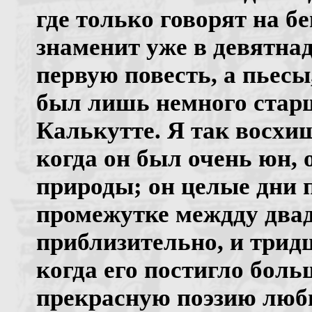
где только говорят на б
знаменит уже в девятнад
первую повесть, а пьесы
был лишь немного старше
Калькутте. Я так восхи
когда он был очень юн, 
природы; он целые дни 
промежутке междду два
приблизительно, и трид
когда его постигло боль
прекрасную поэзию люб