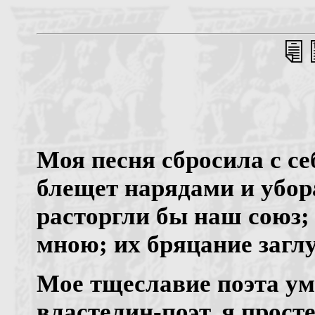
Моя песня сбросила с се
блещет нарядами и убор
расторгли бы наш союз;
мною; их бряцание загл
Мое тщеславие поэта уми
властелин-поэт, я прост