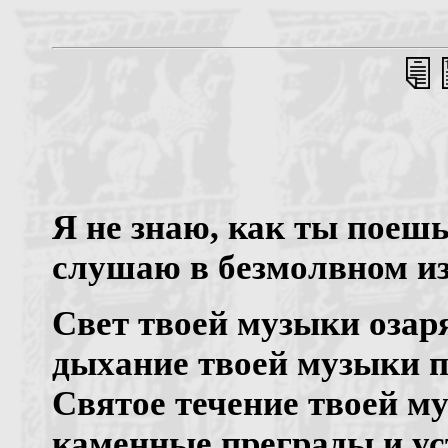
Я не знаю, как ты поешь
слушаю в безмолвном и
Свет твоей музыки озар
дыхание твоей музыки пр
Святое течение твоей м
каменные преграды и ус