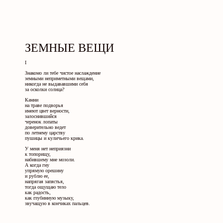
ЗЕМНЫЕ ВЕЩИ
I
Знакомо ли тебе чистое наслаждение
земными неприметными вещами,
никогда не выдававшими себя
за осколки солнца?
Камни
на траве подворья
имеют цвет верности,
залоснившийся
черенок лопаты
доверительно ведет
по летнему царству
пушицы и куличьего крика.
У меня нет неприязни
к топорищу,
набившему мне мозоли.
А когда гну
упрямую орешину
и рублю ее,
напрягая запястья,
тогда ощущаю тело
как радость,
как глубинную музыку,
звучащую в кончиках пальцев.