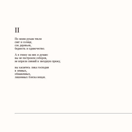
II
По моим рукам текли
снег и солнце,
сок деревьев,
бедность и одиночество.
А я гляжу на них и думаю:
вы не построили соборов,
не впряли сияний в звездную пряжу,
вы касаетесь лика господня
в земных,
обнаженных,
лишенных блеска вещах.