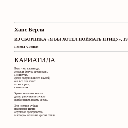
Ханс Берли
ИЗ СБОРНИКА «Я БЫ ХОТЕЛ ПОЙМАТЬ ПТИЦУ», 19
Перевод А.Эппеля
КАРИАТИДА
Вера - это кариатида,
женская фигура среди руин.
Покинутая,
среди обрушившихся камней,
она все еще стоит
во весь рост,
слепоглазая.
Храм - ее вечная ноша -
давно разрушен и служит
прибежищем дикому зверю.
Эти плечи в рубцах
подпирают Ничто -
опустелое пространство,
в котором отчаянно кричат птицы.